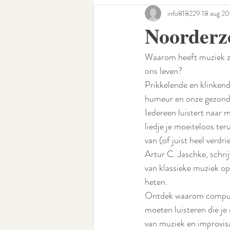
info818229
18 aug 2
Noorderzo
Waarom heeft muziek zo’
ons leven?
Prikkelende en klinkend
humeur en onze gezond
Iedereen luistert naar 
liedje je moeiteloos te
van (of juist heel verd
Artur C. Jaschke, schrij
van klassieke muziek op
heten.
Ontdek waarom compute
moeten luisteren die je 
van muziek en improvisat