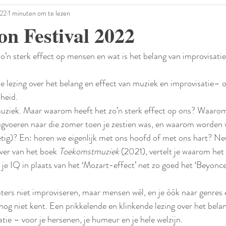
022
1 minuten om te lezen
n Festival 2022
n sterk effect op mensen en wat is het belang van improvisatie
e lezing over het belang en effect van muziek en improvisatie– o
heid.
muziek. Maar waarom heeft het zo’n sterk effect op ons? Waarom
rugvoeren naar die zomer toen je zestien was, en waarom worden w
rietig)? En: horen we eigenlijk met ons hoofd of met ons hart? 
ver van het boek 
Toekomstmuziek
 (2021), vertelt je waarom het 
 je IQ in plaats van het ‘Mozart-effect’ net zo goed het ‘Beyonce
rs niet improviseren, maar mensen wél, en je óók naar genres
nog niet kent. Een prikkelende en klinkende lezing over het bela
ie – voor je hersenen, je humeur en je hele welzijn. 