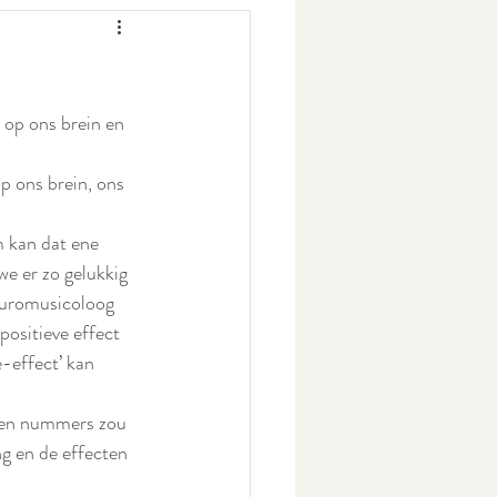
 op ons brein en 
p ons brein, ons 
 kan dat ene 
e er zo gelukkig 
Neuromusicoloog 
positieve effect 
-effect’ kan 
 en nummers zou 
ng en de effecten 