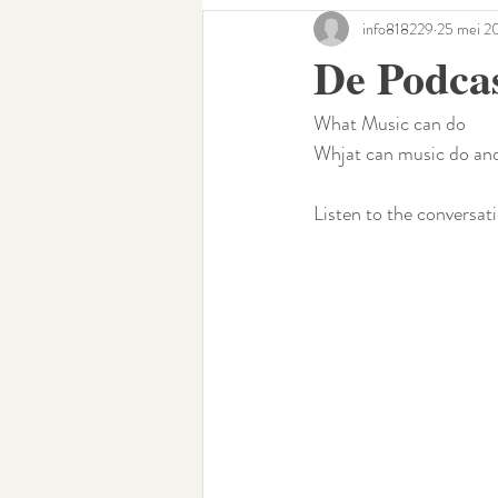
info818229
25 mei 2
De Podcas
What Music can do
Whjat can music do and
Listen to the conversat