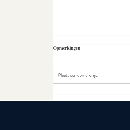
Opmerkingen
Plaats een opmerking...
Medical Neurohumanities:
Sharing Insights from
Medicine, Neuroscience, and
Music in Paediatric Care