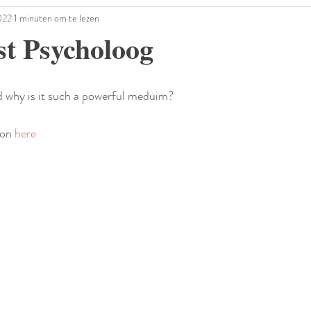
022
1 minuten om te lezen
t Psycholoog
 why is it such a powerful meduim?
ion 
here  