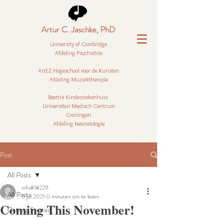
Artur C. Jaschke, PhD
University of Cambridge
Afdeling Psychiatrie
ArtEZ Hogeschool voor de Kunsten
Afdeling Muziektherapie
-
Beatrix Kinderziekenhuis
Universitair Medisch Centrum
Groningen
Afdeling Neonatologie
Post
All Posts
info818229
All Posts
5 jul 2021
0 minuten om te lezen
Coming This November!
Getting Started