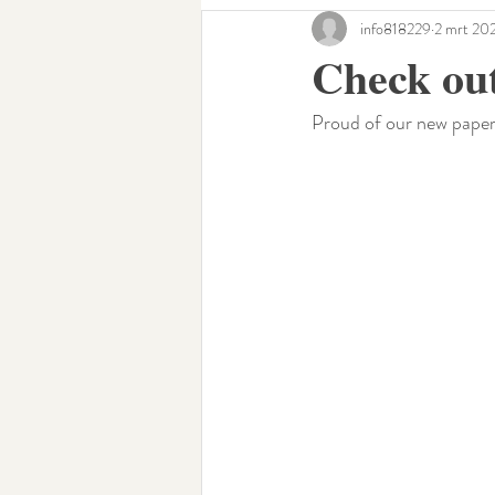
info818229
2 mrt 20
Check ou
Proud of our new paper